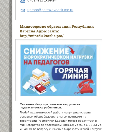
8 (814) 271-34-24
uprobr@petrozavodsk-mo.ru
Министерство образования Республики
Карелия Адрес сайта:
http://minedu.karelia.pro/
Снижение бюрократической нагрузки на
педагогических работников.
Любой педагогический работник при реализации
основных общеобразовательных программ на
территории Республики Карелия может обратиться в
Министерство по телефонам: 8(8142) 76-91-51, 78-33-76,
78-48-75 по вопросу снижения бюрократической нагрузки