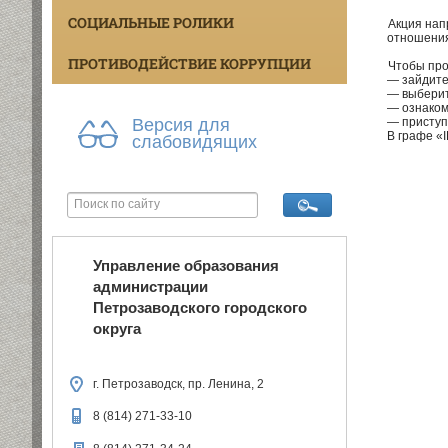
СОЦИАЛЬНЫЕ РОЛИКИ
Акция нап
отношения
ПРОТИВОДЕЙСТВИЕ КОРРУПЦИИ
Чтобы про
— зайдит
— выберит
— ознаком
— приступ
Версия для
В графе «
слабовидящих
Управление образования
администрации
Петрозаводского городского
округа
г. Петрозаводск, пр. Ленина, 2
8 (814) 271-33-10