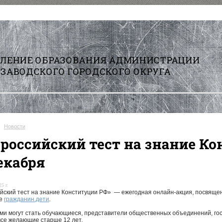
ВЛЕНИЕ ОБРАЗОВАНИЯ АДМИНИСТРАЦИИ
ЗАВОДСКОГО ГОРОДСКОГО ОКРУГА
Новости
ероссийский тест на знание Ко
екабря
5 г.
йский тест на знание Конституции РФ» — ежегодная онлайн-акция, посвяще
ме
гражданин.дети
.
ми могут стать обучающиеся, представители общественных объединений, го
все желающие старше 12 лет.