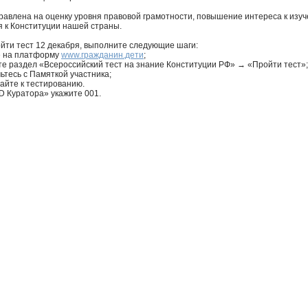
равлена на оценку уровня правовой грамотности, повышение интереса к изу
 к Конституции нашей страны.
йти тест 12 декабря, выполните следующие шаги:
е на платформу
www.гражданин.дети
;
е раздел «Всероссийский тест на знание Конституции РФ» → «Пройти тест»;
ьтесь с Памяткой участника;
айте к тестированию.
ID Куратора» укажите 001.