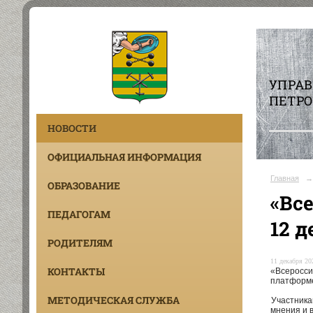
УПРА
ПЕТРО
НОВОСТИ
ОФИЦИАЛЬНАЯ ИНФОРМАЦИЯ
Главная
→
ОБРАЗОВАНИЕ
«Вс
ПЕДАГОГАМ
12 д
РОДИТЕЛЯМ
11 декабря 202
КОНТАКТЫ
«Всеросси
платфор
МЕТОДИЧЕСКАЯ СЛУЖБА
Участника
мнения и 