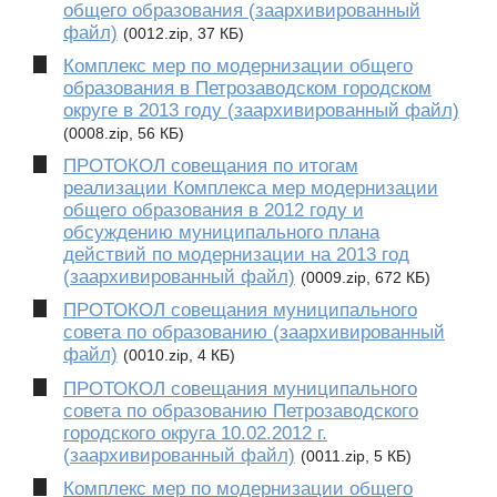
общего образования (заархивированный
файл)
(0012.zip, 37 КБ)
Комплекс мер по модернизации общего
образования в Петрозаводском городском
округе в 2013 году (заархивированный файл)
(0008.zip, 56 КБ)
ПРОТОКОЛ совещания по итогам
реализации Комплекса мер модернизации
общего образования в 2012 году и
обсуждению муниципального плана
действий по модернизации на 2013 год
(заархивированный файл)
(0009.zip, 672 КБ)
ПРОТОКОЛ совещания муниципального
совета по образованию (заархивированный
файл)
(0010.zip, 4 КБ)
ПРОТОКОЛ совещания муниципального
совета по образованию Петрозаводского
городского округа 10.02.2012 г.
(заархивированный файл)
(0011.zip, 5 КБ)
Комплекс мер по модернизации общего