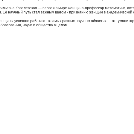
ильевна Ковалевская — первая в мире женщина-профессор математики, авто
и. Её научный путь стал важным шагом к признанию женщин в академической ср
енщины успешно работают в самых разных научных областях — от гуманитарн
образования, науки и общества в целом.