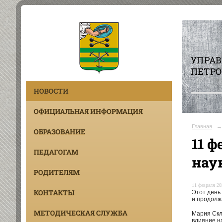
УПРА
ПЕТРО
НОВОСТИ
ОФИЦИАЛЬНАЯ ИНФОРМАЦИЯ
Главная
→
ОБРАЗОВАНИЕ
11 
ПЕДАГОГАМ
нау
РОДИТЕЛЯМ
11 февраля 20
КОНТАКТЫ
Этот день
и продолж
МЕТОДИЧЕСКАЯ СЛУЖБА
Мария Скл
влияние н