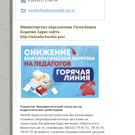
8 (814) 271-34-24
uprobr@petrozavodsk-mo.ru
Министерство образования Республики
Карелия Адрес сайта:
http://minedu.karelia.pro/
Снижение бюрократической нагрузки на
педагогических работников.
Любой педагогический работник при реализации
основных общеобразовательных программ на
территории Республики Карелия может обратиться в
Министерство по телефонам: 8(8142) 76-91-51, 78-33-76,
78-48-75 по вопросу снижения бюрократической нагрузки