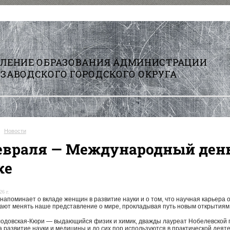
ВЛЕНИЕ ОБРАЗОВАНИЯ АДМИНИСТРАЦИИ
ЗАВОДСКОГО ГОРОДСКОГО ОКРУГА
Новости
февраля — Международный ден
ке
26 г.
 напоминает о вкладе женщин в развитие науки и о том, что научная карьера
ают менять наше представление о мире, прокладывая путь новым открытиям
одовская-Кюри — выдающийся физик и химик, дважды лауреат Нобелевской п
а развитие науки и медицины и до сих пор используются в практической деят