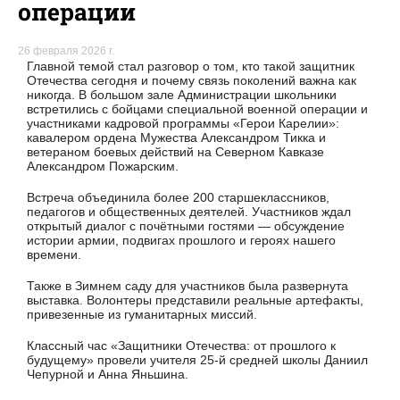
операции
26 февраля 2026 г.
Главной темой стал разговор о том, кто такой защитник
Отечества сегодня и почему связь поколений важна как
никогда. В большом зале Администрации школьники
встретились с бойцами специальной военной операции и
участниками кадровой программы «Герои Карелии»:
кавалером ордена Мужества Александром Тикка и
ветераном боевых действий на Северном Кавказе
Александром Пожарским.
Встреча объединила более 200 старшеклассников,
педагогов и общественных деятелей. Участников ждал
открытый диалог с почётными гостями — обсуждение
истории армии, подвигах прошлого и героях нашего
времени.
Также в Зимнем саду для участников была развернута
выставка. Волонтеры представили реальные артефакты,
привезенные из гуманитарных миссий.
Классный час «Защитники Отечества: от прошлого к
будущему» провели учителя 25-й средней школы Даниил
Чепурной и Анна Яньшина.