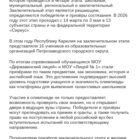
которое проводится в четыре этапа: школьный,
муниципальный, региональный и заключительный.
Заключительный этап является решающим,
определяются победители и призёры состязания. В 2026
году этот этап проходил с 14 марта по 3 мая в 13
субъектах страны и на федеральной территории
«Сириус».
В этом году Республику Карелия на заключительном этапе
представляли 16 учеников из образовательных
организаций Петрозаводского городского округа.
По итогам соревнований обучающиеся МОУ
«Державинский лицей» и МОУ «Лицей № 1» стали
призёрами по таким предметам, как экономика, история и
английский язык. Это достижение подтверждает высокий
уровень подготовки учащихся и значимость олимпиады
как платформы для выявления талантливых школьников.
Участие в олимпиаде не только предоставляет
возможность проверить свои знания, но и открывает
двери в ведущие вузы страны. Победители и призёры
могут претендовать на премии и гранты, а также получить
право на поступление в любой российский вуз без
вступительных испытаний по соответствующему
направлению.
Поздравляем призёров заключительного этапа и желаем