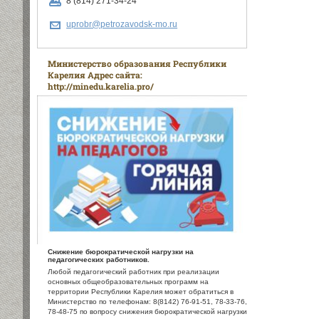
8 (814) 271-34-24
uprobr@petrozavodsk-mo.ru
Министерство образования Республики
Карелия Адрес сайта:
http://minedu.karelia.pro/
Снижение бюрократической нагрузки на
педагогических работников.
Любой педагогический работник при реализации
основных общеобразовательных программ на
территории Республики Карелия может обратиться в
Министерство по телефонам: 8(8142) 76-91-51, 78-33-76,
78-48-75 по вопросу снижения бюрократической нагрузки