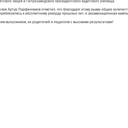
етского лицея и Петрозаводского президентского кадетского училища.
елии Артур Парфенчиков отметил, что благодаря этому рывку общее количест
приблизились к абсолютному рекорду прошлых лет, и экзаменационная камп
ем выпускников, их родителей и педагогов с высокими результатами!