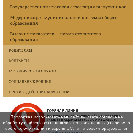
Государственная итоговая аттестация выпускников
Модернизация муниципальной системы общего
образования
Высокие показатели – норма столичного
образования
РОДИТЕЛЯМ
КОНТАКТЫ
МЕТОДИЧЕСКАЯ СЛУЖБА
СОЦИАЛЬНЫЕ РОЛИКИ
ПРОТИВОДЕЙСТВИЕ КОРРУПЦИИ
ГОРЯЧАЯ ЛИНИЯ
(по вопросам незаконного сбора денежных
Продолжая использовать наш сайт, вы даете согласие на
средств в образовательных учреждениях)
обработку файлов cookie, пользовательских данных (сведения о
местоположении; тип и версия ОС; тип и версия Браузера; тип
Информация