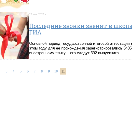
23 мая 2025 г.
Последние звонки звенят в школ
ГИА
Основной период государственной итоговой аттестации 
этом году для ее прохождения зарегистрировались 3405
иностранному языку – его сдадут 392 выпускника.
2
3
4
5
6
7
8
9
10
11