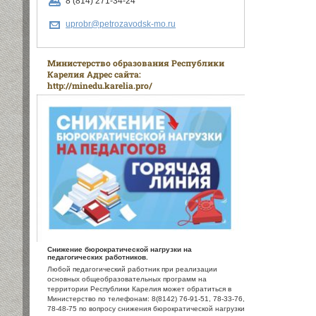
8 (814) 271-34-24
uprobr@petrozavodsk-mo.ru
Министерство образования Республики
Карелия Адрес сайта:
http://minedu.karelia.pro/
Снижение бюрократической нагрузки на
педагогических работников.
Любой педагогический работник при реализации
основных общеобразовательных программ на
территории Республики Карелия может обратиться в
Министерство по телефонам: 8(8142) 76-91-51, 78-33-76,
78-48-75 по вопросу снижения бюрократической нагрузки